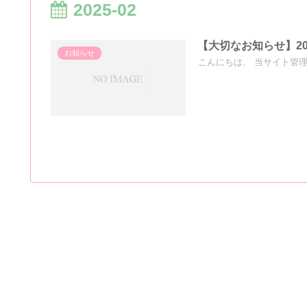
2025-02
【大切なお知らせ】20
お知らせ
こんにちは、 当サイト管理人の